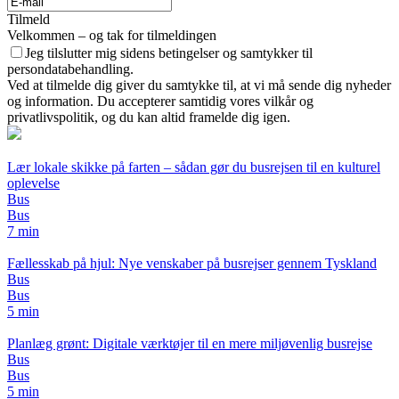
Tilmeld
Velkommen – og tak for tilmeldingen
Jeg tilslutter mig sidens betingelser og samtykker til
persondatabehandling.
Ved at tilmelde dig giver du samtykke til, at vi må sende dig nyheder
og information. Du accepterer samtidig vores vilkår og
privatlivspolitik, og du kan altid framelde dig igen.
Lær lokale skikke på farten – sådan gør du busrejsen til en kulturel
oplevelse
Bus
Bus
7 min
Fællesskab på hjul: Nye venskaber på busrejser gennem Tyskland
Bus
Bus
5 min
Planlæg grønt: Digitale værktøjer til en mere miljøvenlig busrejse
Bus
Bus
5 min