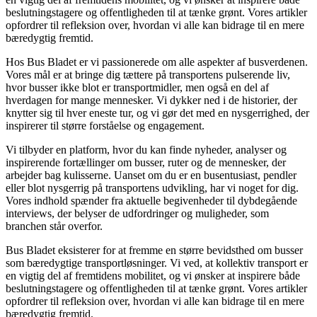
beslutningstagere og offentligheden til at tænke grønt. Vores artikler
opfordrer til refleksion over, hvordan vi alle kan bidrage til en mere
bæredygtig fremtid.
Hos Bus Bladet er vi passionerede om alle aspekter af busverdenen.
Vores mål er at bringe dig tættere på transportens pulserende liv,
hvor busser ikke blot er transportmidler, men også en del af
hverdagen for mange mennesker. Vi dykker ned i de historier, der
knytter sig til hver eneste tur, og vi gør det med en nysgerrighed, der
inspirerer til større forståelse og engagement.
Vi tilbyder en platform, hvor du kan finde nyheder, analyser og
inspirerende fortællinger om busser, ruter og de mennesker, der
arbejder bag kulisserne. Uanset om du er en busentusiast, pendler
eller blot nysgerrig på transportens udvikling, har vi noget for dig.
Vores indhold spænder fra aktuelle begivenheder til dybdegående
interviews, der belyser de udfordringer og muligheder, som
branchen står overfor.
Bus Bladet eksisterer for at fremme en større bevidsthed om busser
som bæredygtige transportløsninger. Vi ved, at kollektiv transport er
en vigtig del af fremtidens mobilitet, og vi ønsker at inspirere både
beslutningstagere og offentligheden til at tænke grønt. Vores artikler
opfordrer til refleksion over, hvordan vi alle kan bidrage til en mere
bæredygtig fremtid.