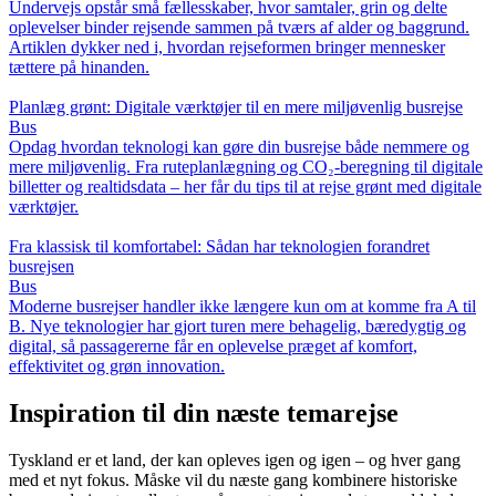
Undervejs opstår små fællesskaber, hvor samtaler, grin og delte
oplevelser binder rejsende sammen på tværs af alder og baggrund.
Artiklen dykker ned i, hvordan rejseformen bringer mennesker
tættere på hinanden.
Planlæg grønt: Digitale værktøjer til en mere miljøvenlig busrejse
Bus
Opdag hvordan teknologi kan gøre din busrejse både nemmere og
mere miljøvenlig. Fra ruteplanlægning og CO₂-beregning til digitale
billetter og realtidsdata – her får du tips til at rejse grønt med digitale
værktøjer.
Fra klassisk til komfortabel: Sådan har teknologien forandret
busrejsen
Bus
Moderne busrejser handler ikke længere kun om at komme fra A til
B. Nye teknologier har gjort turen mere behagelig, bæredygtig og
digital, så passagererne får en oplevelse præget af komfort,
effektivitet og grøn innovation.
Inspiration til din næste temarejse
Tyskland er et land, der kan opleves igen og igen – og hver gang
med et nyt fokus. Måske vil du næste gang kombinere historiske