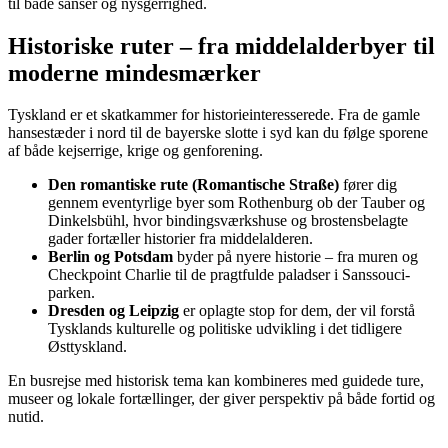
til både sanser og nysgerrighed.
Historiske ruter – fra middelalderbyer til
moderne mindesmærker
Tyskland er et skatkammer for historieinteresserede. Fra de gamle
hansestæder i nord til de bayerske slotte i syd kan du følge sporene
af både kejserrige, krige og genforening.
Den romantiske rute (Romantische Straße)
fører dig
gennem eventyrlige byer som Rothenburg ob der Tauber og
Dinkelsbühl, hvor bindingsværkshuse og brostensbelagte
gader fortæller historier fra middelalderen.
Berlin og Potsdam
byder på nyere historie – fra muren og
Checkpoint Charlie til de pragtfulde paladser i Sanssouci-
parken.
Dresden og Leipzig
er oplagte stop for dem, der vil forstå
Tysklands kulturelle og politiske udvikling i det tidligere
Østtyskland.
En busrejse med historisk tema kan kombineres med guidede ture,
museer og lokale fortællinger, der giver perspektiv på både fortid og
nutid.