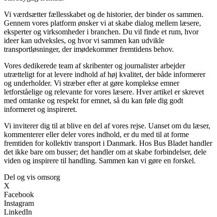
Vi værdsætter fællesskabet og de historier, der binder os sammen.
Gennem vores platform ønsker vi at skabe dialog mellem læsere,
eksperter og virksomheder i branchen. Du vil finde et rum, hvor
ideer kan udveksles, og hvor vi sammen kan udvikle
transportløsninger, der imødekommer fremtidens behov.
Vores dedikerede team af skribenter og journalister arbejder
utrætteligt for at levere indhold af høj kvalitet, der både informerer
og underholder. Vi stræber efter at gøre komplekse emner
letforståelige og relevante for vores læsere. Hver artikel er skrevet
med omtanke og respekt for emnet, så du kan føle dig godt
informeret og inspireret.
Vi inviterer dig til at blive en del af vores rejse. Uanset om du læser,
kommenterer eller deler vores indhold, er du med til at forme
fremtiden for kollektiv transport i Danmark. Hos Bus Bladet handler
det ikke bare om busser; det handler om at skabe forbindelser, dele
viden og inspirere til handling. Sammen kan vi gøre en forskel.
Del og vis omsorg
X
Facebook
Instagram
LinkedIn