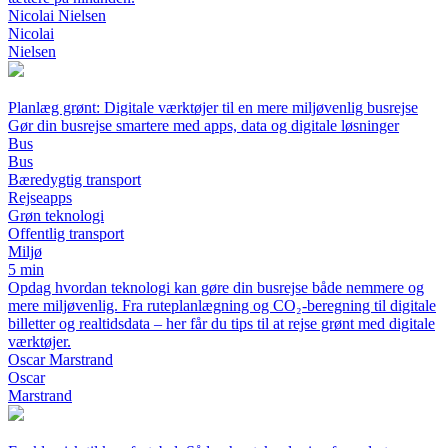
Nicolai Nielsen
Nicolai
Nielsen
Planlæg grønt: Digitale værktøjer til en mere miljøvenlig busrejse
Gør din busrejse smartere med apps, data og digitale løsninger
Bus
Bus
Bæredygtig transport
Rejseapps
Grøn teknologi
Offentlig transport
Miljø
5 min
Opdag hvordan teknologi kan gøre din busrejse både nemmere og
mere miljøvenlig. Fra ruteplanlægning og CO₂-beregning til digitale
billetter og realtidsdata – her får du tips til at rejse grønt med digitale
værktøjer.
Oscar Marstrand
Oscar
Marstrand