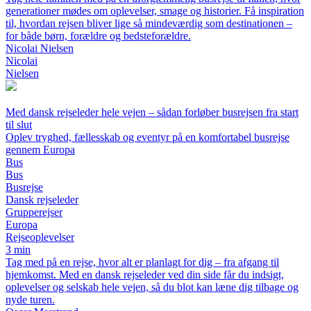
generationer mødes om oplevelser, smage og historier. Få inspiration
til, hvordan rejsen bliver lige så mindeværdig som destinationen –
for både børn, forældre og bedsteforældre.
Nicolai Nielsen
Nicolai
Nielsen
Med dansk rejseleder hele vejen – sådan forløber busrejsen fra start
til slut
Oplev tryghed, fællesskab og eventyr på en komfortabel busrejse
gennem Europa
Bus
Bus
Busrejse
Dansk rejseleder
Grupperejser
Europa
Rejseoplevelser
3 min
Tag med på en rejse, hvor alt er planlagt for dig – fra afgang til
hjemkomst. Med en dansk rejseleder ved din side får du indsigt,
oplevelser og selskab hele vejen, så du blot kan læne dig tilbage og
nyde turen.