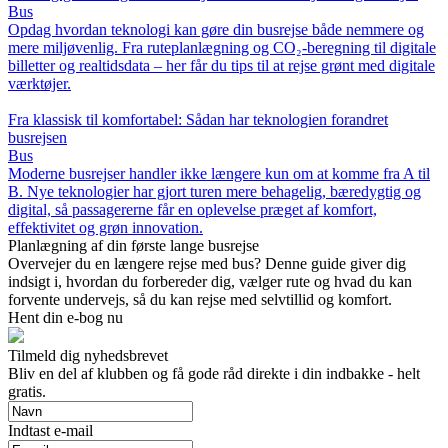
Bus
Opdag hvordan teknologi kan gøre din busrejse både nemmere og
mere miljøvenlig. Fra ruteplanlægning og CO₂-beregning til digitale
billetter og realtidsdata – her får du tips til at rejse grønt med digitale
værktøjer.
Fra klassisk til komfortabel: Sådan har teknologien forandret
busrejsen
Bus
Moderne busrejser handler ikke længere kun om at komme fra A til
B. Nye teknologier har gjort turen mere behagelig, bæredygtig og
digital, så passagererne får en oplevelse præget af komfort,
effektivitet og grøn innovation.
Planlægning af din første lange busrejse
Overvejer du en længere rejse med bus? Denne guide giver dig
indsigt i, hvordan du forbereder dig, vælger rute og hvad du kan
forvente undervejs, så du kan rejse med selvtillid og komfort.
Hent din e-bog nu
Tilmeld dig nyhedsbrevet
Bliv en del af klubben og få gode råd direkte i din indbakke - helt
gratis.
Indtast e-mail