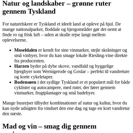
Natur og landskaber – grønne ruter
gennem Tyskland
For naturelskere er Tyskland et ideelt land at opleve på hjul. De
mange nationalparker, floddale og bjergområder gør det nemt at
finde ro og frisk luft – uden at skulle rejse langt mellem
oplevelserne.
Moseldalen
er kendt for sine vinmarker, stejle skråninger og
små vinbyer, hvor du kan smage lokale Riesling-vine direkte
fra producenten.
Harzen
byder på dybe skove, vandfald og hyggelige
bjergbyer som Wernigerode og Goslar – perfekt til vandreture
og korte cykeletaper.
Bodensøen
i det sydlige Tyskland er et populært mål for både
cyklister og autocampere, med ruter, der fører gennem
vinmarker, frugtplantager og små badebyer.
Mange busrejser tilbyder kombinationer af natur og kultur, hvor du
kan nyde udsigten fra vinduet den ene dag og tage en kort vandretur
den næste.
Mad og vin – smag dig gennem