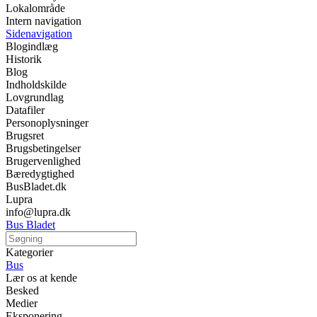
Lokalområde
Intern navigation
Sidenavigation
Blogindlæg
Historik
Blog
Indholdskilde
Lovgrundlag
Datafiler
Personoplysninger
Brugsret
Brugsbetingelser
Brugervenlighed
Bæredygtighed
BusBladet.dk
Lupra
info@lupra.dk
Bus Bladet
Kategorier
Bus
Lær os at kende
Besked
Medier
Eksponering