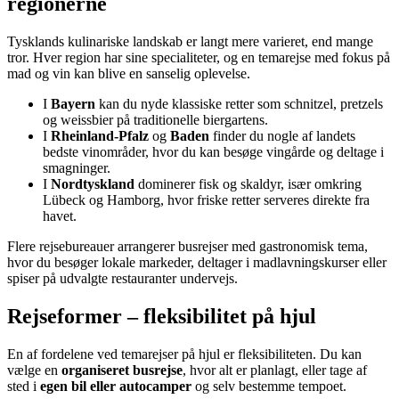
regionerne
Tysklands kulinariske landskab er langt mere varieret, end mange
tror. Hver region har sine specialiteter, og en temarejse med fokus på
mad og vin kan blive en sanselig oplevelse.
I
Bayern
kan du nyde klassiske retter som schnitzel, pretzels
og weissbier på traditionelle biergartens.
I
Rheinland-Pfalz
og
Baden
finder du nogle af landets
bedste vinområder, hvor du kan besøge vingårde og deltage i
smagninger.
I
Nordtyskland
dominerer fisk og skaldyr, især omkring
Lübeck og Hamborg, hvor friske retter serveres direkte fra
havet.
Flere rejsebureauer arrangerer busrejser med gastronomisk tema,
hvor du besøger lokale markeder, deltager i madlavningskurser eller
spiser på udvalgte restauranter undervejs.
Rejseformer – fleksibilitet på hjul
En af fordelene ved temarejser på hjul er fleksibiliteten. Du kan
vælge en
organiseret busrejse
, hvor alt er planlagt, eller tage af
sted i
egen bil eller autocamper
og selv bestemme tempoet.