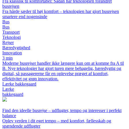
Fra klassisk til komfortabel: Sådan har teknologien forandret
busrejsen
Fra hårde sæder til høj komfort – teknologien har gjort busrejsen
smartere end nogensinde
Bus
Bus
Transport
Teknologi
Rejser
Bæredygtighed
Innovation
3 min
Moderne busrejser handler ikke længere kun om at komme fra A til
B. Nye teknologier har gjort turen mere behagelig, bæredygtig og
digital, så passagererne får en oplevelse præget af komfort,
effektivitet og grøn innovation.
Lærke bakkegaard
Lærke
bakkegaard
Find den ideelle busrejse – udflugter, tempo og interesser i perfekt
balance
Oplev verden i dit eget tempo – med komfort, fællesskab og
spændende udflugter