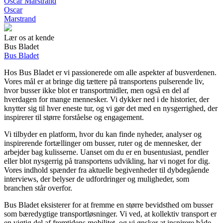
Oscar Marstrand
Oscar
Marstrand
Lær os at kende
Bus Bladet
Bus Bladet
Hos Bus Bladet er vi passionerede om alle aspekter af busverdenen.
Vores mål er at bringe dig tættere på transportens pulserende liv,
hvor busser ikke blot er transportmidler, men også en del af
hverdagen for mange mennesker. Vi dykker ned i de historier, der
knytter sig til hver eneste tur, og vi gør det med en nysgerrighed, der
inspirerer til større forståelse og engagement.
Vi tilbyder en platform, hvor du kan finde nyheder, analyser og
inspirerende fortællinger om busser, ruter og de mennesker, der
arbejder bag kulisserne. Uanset om du er en busentusiast, pendler
eller blot nysgerrig på transportens udvikling, har vi noget for dig.
Vores indhold spænder fra aktuelle begivenheder til dybdegående
interviews, der belyser de udfordringer og muligheder, som
branchen står overfor.
Bus Bladet eksisterer for at fremme en større bevidsthed om busser
som bæredygtige transportløsninger. Vi ved, at kollektiv transport er
en vigtig del af fremtidens mobilitet, og vi ønsker at inspirere både