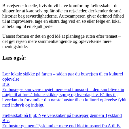
Busrejser er ideelle, hvis du vil have komfort og fællesskab – du
slipper for at køre selv og får ofte en rejseleder, der kender de små
historier bag seværdighederne. Autocamperen giver derimod frihed
til at improvisere, tage en ekstra dag ved en sø eller følge en lokal
anbefaling til en skjult perle.
Uanset formen er det en god idé at planlægge ruten efter temaet –
det gør rejsen mere sammenhængende og oplevelserne mere
meningsfulde.
Læs også:
Lær lokale skikke på farten – sådan gør du busrejsen til en kulturel
oplevelse
Bus
En busrejse kan være meget mere end transport – den kan blive din
nøgle til at forstå lokale skikke, sprog og hverdagsliv. Få tips til,
hvordan du forvandler din næste bustur til en kulturel oplevelse fyldt
med indtryk og indsigt.
Fællesskab på hjul: Nye venskaber på busrejser gennem Tyskland
Bus
En bustur gennem Tyskland er mere end blot transport fra A til B.