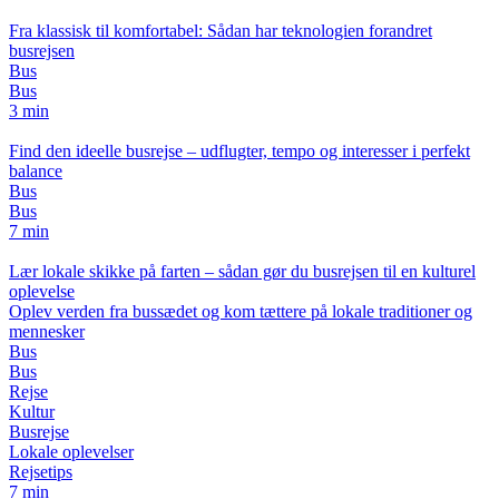
Fra klassisk til komfortabel: Sådan har teknologien forandret
busrejsen
Bus
Bus
3 min
Find den ideelle busrejse – udflugter, tempo og interesser i perfekt
balance
Bus
Bus
7 min
Lær lokale skikke på farten – sådan gør du busrejsen til en kulturel
oplevelse
Oplev verden fra bussædet og kom tættere på lokale traditioner og
mennesker
Bus
Bus
Rejse
Kultur
Busrejse
Lokale oplevelser
Rejsetips
7 min