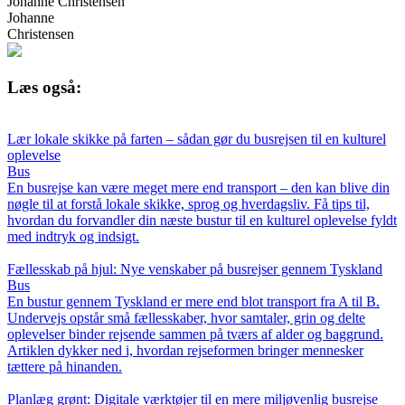
Johanne Christensen
Johanne
Christensen
Læs også:
Lær lokale skikke på farten – sådan gør du busrejsen til en kulturel
oplevelse
Bus
En busrejse kan være meget mere end transport – den kan blive din
nøgle til at forstå lokale skikke, sprog og hverdagsliv. Få tips til,
hvordan du forvandler din næste bustur til en kulturel oplevelse fyldt
med indtryk og indsigt.
Fællesskab på hjul: Nye venskaber på busrejser gennem Tyskland
Bus
En bustur gennem Tyskland er mere end blot transport fra A til B.
Undervejs opstår små fællesskaber, hvor samtaler, grin og delte
oplevelser binder rejsende sammen på tværs af alder og baggrund.
Artiklen dykker ned i, hvordan rejseformen bringer mennesker
tættere på hinanden.
Planlæg grønt: Digitale værktøjer til en mere miljøvenlig busrejse