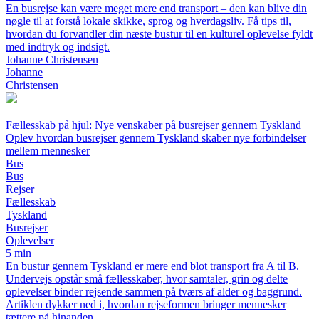
En busrejse kan være meget mere end transport – den kan blive din
nøgle til at forstå lokale skikke, sprog og hverdagsliv. Få tips til,
hvordan du forvandler din næste bustur til en kulturel oplevelse fyldt
med indtryk og indsigt.
Johanne Christensen
Johanne
Christensen
Fællesskab på hjul: Nye venskaber på busrejser gennem Tyskland
Oplev hvordan busrejser gennem Tyskland skaber nye forbindelser
mellem mennesker
Bus
Bus
Rejser
Fællesskab
Tyskland
Busrejser
Oplevelser
5 min
En bustur gennem Tyskland er mere end blot transport fra A til B.
Undervejs opstår små fællesskaber, hvor samtaler, grin og delte
oplevelser binder rejsende sammen på tværs af alder og baggrund.
Artiklen dykker ned i, hvordan rejseformen bringer mennesker
tættere på hinanden.