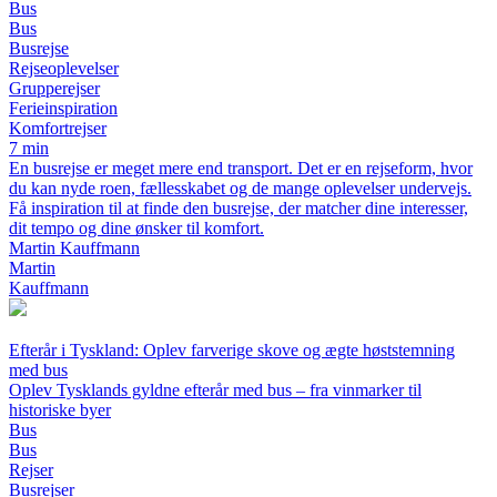
Bus
Bus
Busrejse
Rejseoplevelser
Grupperejser
Ferieinspiration
Komfortrejser
7 min
En busrejse er meget mere end transport. Det er en rejseform, hvor
du kan nyde roen, fællesskabet og de mange oplevelser undervejs.
Få inspiration til at finde den busrejse, der matcher dine interesser,
dit tempo og dine ønsker til komfort.
Martin Kauffmann
Martin
Kauffmann
Efterår i Tyskland: Oplev farverige skove og ægte høststemning
med bus
Oplev Tysklands gyldne efterår med bus – fra vinmarker til
historiske byer
Bus
Bus
Rejser
Busrejser