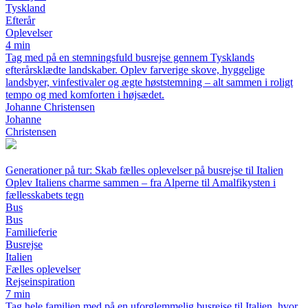
Tyskland
Efterår
Oplevelser
4 min
Tag med på en stemningsfuld busrejse gennem Tysklands
efterårsklædte landskaber. Oplev farverige skove, hyggelige
landsbyer, vinfestivaler og ægte høststemning – alt sammen i roligt
tempo og med komforten i højsædet.
Johanne Christensen
Johanne
Christensen
Generationer på tur: Skab fælles oplevelser på busrejse til Italien
Oplev Italiens charme sammen – fra Alperne til Amalfikysten i
fællesskabets tegn
Bus
Bus
Familieferie
Busrejse
Italien
Fælles oplevelser
Rejseinspiration
7 min
Tag hele familien med på en uforglemmelig busrejse til Italien, hvor