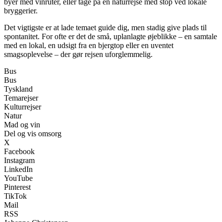
byer med vinruter, eller tage på en naturrejse med stop ved lokale
bryggerier.
Det vigtigste er at lade temaet guide dig, men stadig give plads til
spontanitet. For ofte er det de små, uplanlagte øjeblikke – en samtale
med en lokal, en udsigt fra en bjergtop eller en uventet
smagsoplevelse – der gør rejsen uforglemmelig.
Bus
Bus
Tyskland
Temarejser
Kulturrejser
Natur
Mad og vin
Del og vis omsorg
X
Facebook
Instagram
LinkedIn
YouTube
Pinterest
TikTok
Mail
RSS