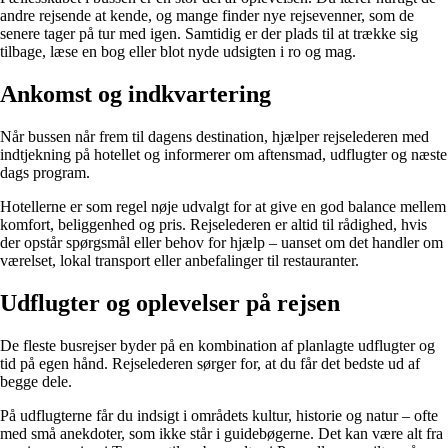
andre rejsende at kende, og mange finder nye rejsevenner, som de
senere tager på tur med igen. Samtidig er der plads til at trække sig
tilbage, læse en bog eller blot nyde udsigten i ro og mag.
Ankomst og indkvartering
Når bussen når frem til dagens destination, hjælper rejselederen med
indtjekning på hotellet og informerer om aftensmad, udflugter og næste
dags program.
Hotellerne er som regel nøje udvalgt for at give en god balance mellem
komfort, beliggenhed og pris. Rejselederen er altid til rådighed, hvis
der opstår spørgsmål eller behov for hjælp – uanset om det handler om
værelset, lokal transport eller anbefalinger til restauranter.
Udflugter og oplevelser på rejsen
De fleste busrejser byder på en kombination af planlagte udflugter og
tid på egen hånd. Rejselederen sørger for, at du får det bedste ud af
begge dele.
På udflugterne får du indsigt i områdets kultur, historie og natur – ofte
med små anekdoter, som ikke står i guidebøgerne. Det kan være alt fra