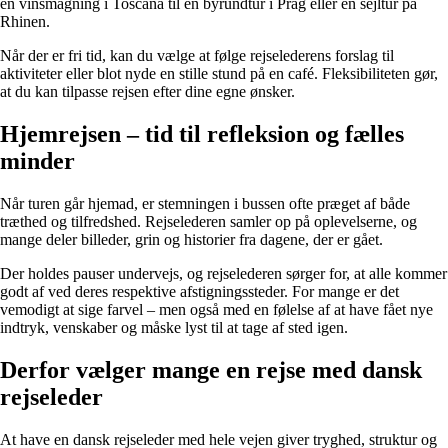
en vinsmagning i Toscana til en byrundtur i Prag eller en sejltur på
Rhinen.
Når der er fri tid, kan du vælge at følge rejselederens forslag til
aktiviteter eller blot nyde en stille stund på en café. Fleksibiliteten gør,
at du kan tilpasse rejsen efter dine egne ønsker.
Hjemrejsen – tid til refleksion og fælles
minder
Når turen går hjemad, er stemningen i bussen ofte præget af både
træthed og tilfredshed. Rejselederen samler op på oplevelserne, og
mange deler billeder, grin og historier fra dagene, der er gået.
Der holdes pauser undervejs, og rejselederen sørger for, at alle kommer
godt af ved deres respektive afstigningssteder. For mange er det
vemodigt at sige farvel – men også med en følelse af at have fået nye
indtryk, venskaber og måske lyst til at tage af sted igen.
Derfor vælger mange en rejse med dansk
rejseleder
At have en dansk rejseleder med hele vejen giver tryghed, struktur og