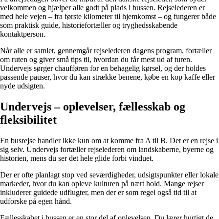
velkommen og hjælper alle godt på plads i bussen. Rejselederen er
med hele vejen – fra første kilometer til hjemkomst – og fungerer både
som praktisk guide, historiefortæller og tryghedsskabende
kontaktperson.
Når alle er samlet, gennemgår rejselederen dagens program, fortæller
om ruten og giver små tips til, hvordan du får mest ud af turen.
Undervejs sørger chaufføren for en behagelig kørsel, og der holdes
passende pauser, hvor du kan strække benene, købe en kop kaffe eller
nyde udsigten.
Undervejs – oplevelser, fællesskab og
fleksibilitet
En busrejse handler ikke kun om at komme fra A til B. Det er en rejse i
sig selv. Undervejs fortæller rejselederen om landskaberne, byerne og
historien, mens du ser det hele glide forbi vinduet.
Der er ofte planlagt stop ved seværdigheder, udsigtspunkter eller lokale
markeder, hvor du kan opleve kulturen på nært hold. Mange rejser
inkluderer guidede udflugter, men der er som regel også tid til at
udforske på egen hånd.
Fællesskabet i bussen er en stor del af oplevelsen. Du lærer hurtigt de