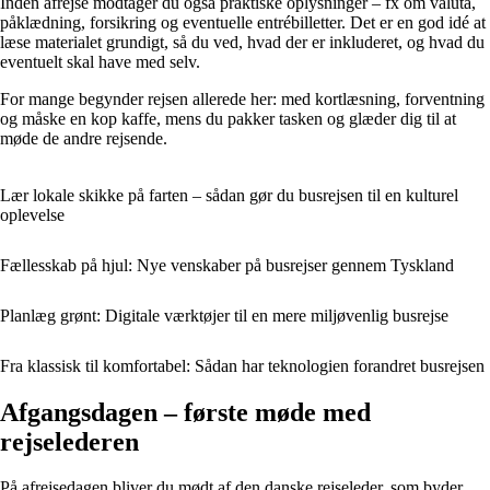
Inden afrejse modtager du også praktiske oplysninger – fx om valuta,
påklædning, forsikring og eventuelle entrébilletter. Det er en god idé at
læse materialet grundigt, så du ved, hvad der er inkluderet, og hvad du
eventuelt skal have med selv.
For mange begynder rejsen allerede her: med kortlæsning, forventning
og måske en kop kaffe, mens du pakker tasken og glæder dig til at
møde de andre rejsende.
Lær lokale skikke på farten – sådan gør du busrejsen til en kulturel
oplevelse
Fællesskab på hjul: Nye venskaber på busrejser gennem Tyskland
Planlæg grønt: Digitale værktøjer til en mere miljøvenlig busrejse
Fra klassisk til komfortabel: Sådan har teknologien forandret busrejsen
Afgangsdagen – første møde med
rejselederen
På afrejsedagen bliver du mødt af den danske rejseleder, som byder