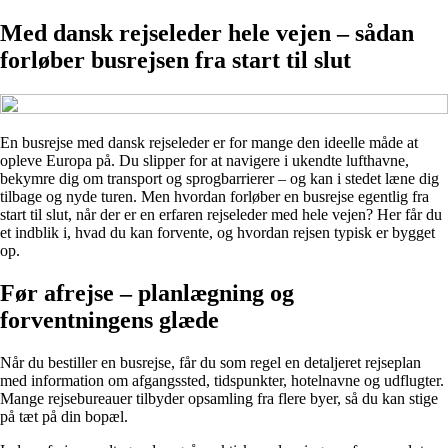
Med dansk rejseleder hele vejen – sådan
forløber busrejsen fra start til slut
En busrejse med dansk rejseleder er for mange den ideelle måde at
opleve Europa på. Du slipper for at navigere i ukendte lufthavne,
bekymre dig om transport og sprogbarrierer – og kan i stedet læne dig
tilbage og nyde turen. Men hvordan forløber en busrejse egentlig fra
start til slut, når der er en erfaren rejseleder med hele vejen? Her får du
et indblik i, hvad du kan forvente, og hvordan rejsen typisk er bygget
op.
Før afrejse – planlægning og
forventningens glæde
Når du bestiller en busrejse, får du som regel en detaljeret rejseplan
med information om afgangssted, tidspunkter, hotelnavne og udflugter.
Mange rejsebureauer tilbyder opsamling fra flere byer, så du kan stige
på tæt på din bopæl.